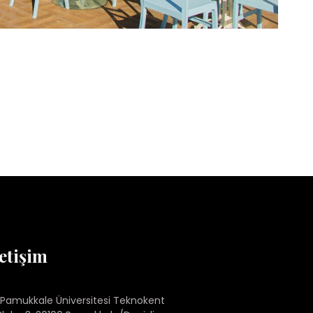
letişim
Pamukkale Üniversitesi Teknokent