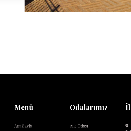
Menü
Odalarımız
İ
Ana Sayfa
Aile Odası