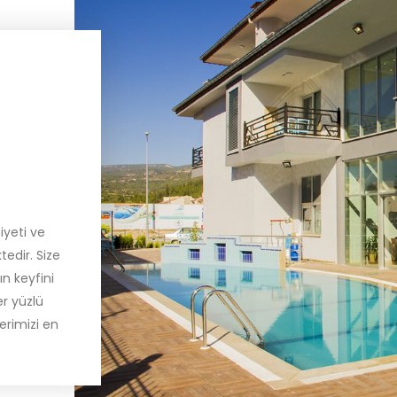
yeti ve
tedir. Size
n keyfini
er yüzlü
lerimizi en